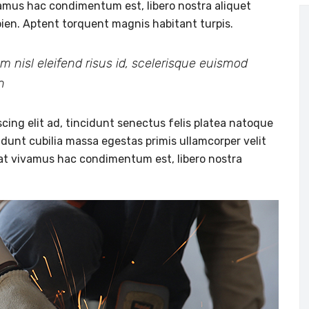
vivamus hac condimentum est, libero nostra aliquet
apien. Aptent torquent magnis habitant turpis.
m nisl eleifend risus id, scelerisque euismod
h
cing elit ad, tincidunt senectus felis platea natoque
idunt cubilia massa egestas primis ullamcorper velit
 erat vivamus hac condimentum est, libero nostra